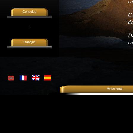
ca
Consejos
Co
de
D
co
Trabajos
Aviso legal