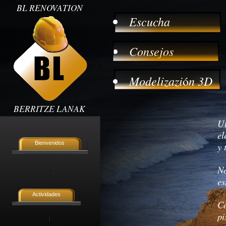
BL RENOVATION
Escucha
Consejos
Modelizazi
n 3D
ó
BERRITZE LANAK
Ut
el
Bienvenidos
y 
No
es
Actividades
Co
pi